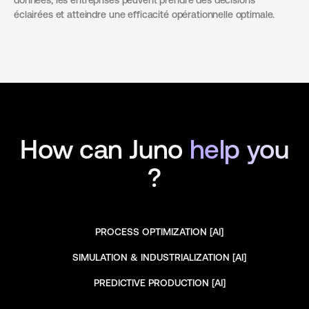
éclairées et atteindre une efficacité opérationnelle optimale.
How can Juno
help you
?
PROCESS OPTIMIZATION [AI]
PROCESS OPTIMIZATION [AI]
SIMULATION & INDUSTRIALIZATION [AI]
SIMULATION & INDUSTRIALIZATION [AI]
PREDICTIVE PRODUCTION [AI]
PREDICTIVE PRODUCTION [AI]